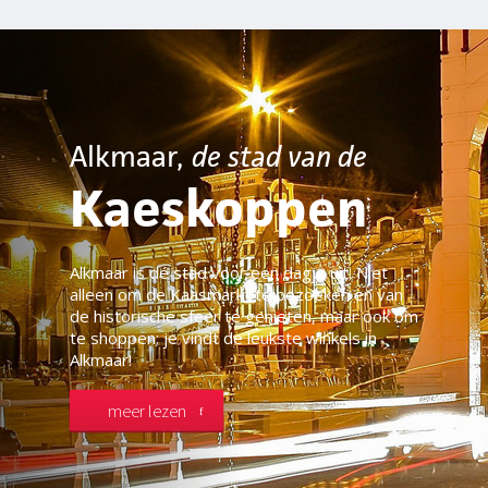
Alkmaar,
de stad van de
Kaeskoppen
Alkmaar is dé stad voor een dagje uit. Niet
alleen om de Kaasmarkt te bezoeken en van
de historische sfeer te genieten, maar ook om
te shoppen; je vindt de leukste winkels in
Alkmaar!
meer lezen