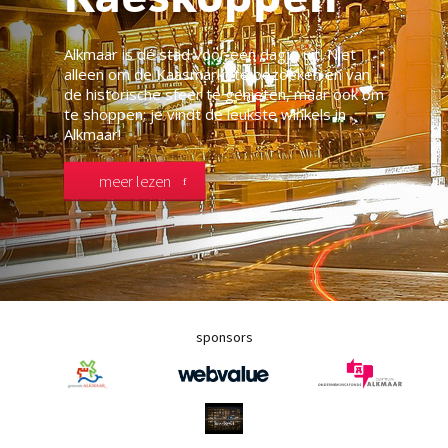
Alkmaar is dé stad voor een dagje uit. Niet
alleen om de Kaasmarkt te bezoeken en van
de historische sfeer te genieten, maar ook om
te shoppen; je vindt de leukste winkels in
Alkmaar!
meer lezen
sponsors