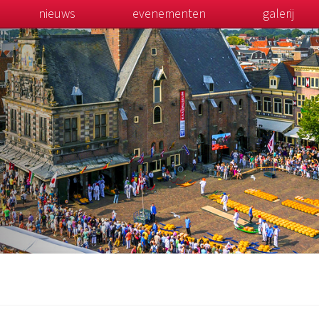
nieuws
evenementen
galerij