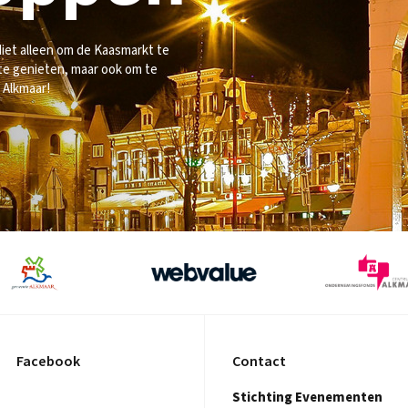
 Niet alleen om de Kaasmarkt te
te genieten, maar ook om te
 Alkmaar!
Facebook
Contact
Stichting Evenementen