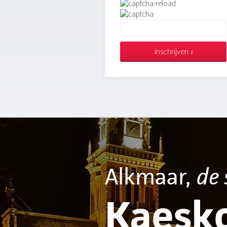
inschrijven
Alkmaar,
de 
Kaesk