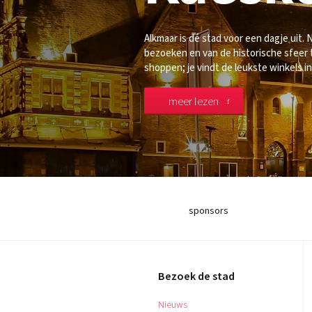
Alkmaar is dé stad voor een dagje uit.
bezoeken en van de historische sfeer 
shoppen; je vindt de leukste winkels in
meer lezen
sponsors
Bezoek de stad
Nieuws