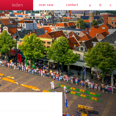
leden
over sew
contact